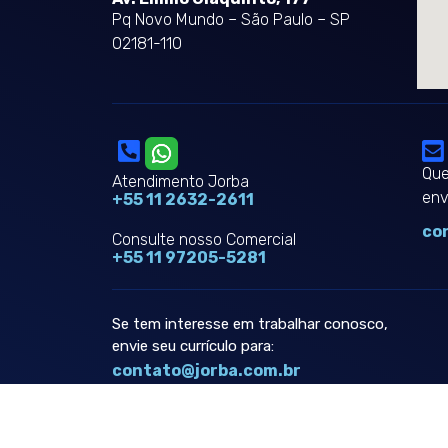
Pq Novo Mundo – São Paulo – SP
02181-110
Que
Atendimento Jorba
env
+55 11 2632-2611
co
Consulte nosso Comercial
+55 11 97205-5281
Se tem interesse em trabalhar conosco,
envie seu currículo para:
contato@jorba.com.br
2024 © Jorba. Todos os direitos reservados