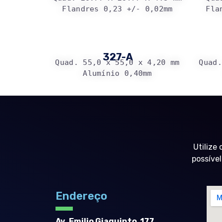
Flandres 0,23 +/- 0,02mm
Fla
327-A
Quad. 55,0 x 55,0 x 4,20 mm
Quad.
Alumínio 0,40mm
Utilize
possível
Endereço
Av. Emilio Giaquinto, 177