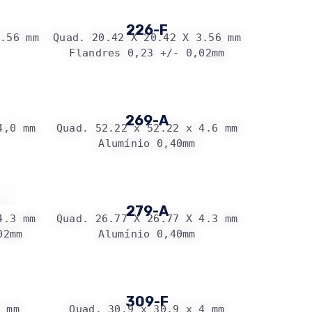
226-F
3.56 mm
Quad. 20.42 X 20.42 X 3.56 mm
Flandres 0,23 +/- 0,02mm
269-A
4,0 mm
Quad. 52.22 x 52.22 x 4.6 mm
Alumínio 0,40mm
279-A
4.3 mm
Quad. 26.77 X 26.77 X 4.3 mm
02mm
Alumínio 0,40mm
309-F
4 mm
Quad. 30.9 x 30.9 x 4 mm