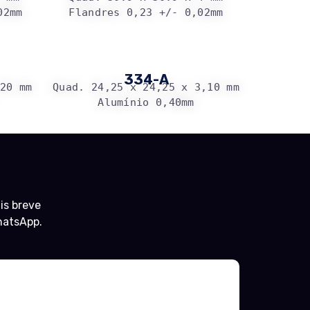
02mm
Flandres 0,23 +/- 0,02mm
334-A
,20 mm
Quad. 24,25 x 24,25 x 3,10 mm
Alumínio 0,40mm
is breve
WhatsApp.