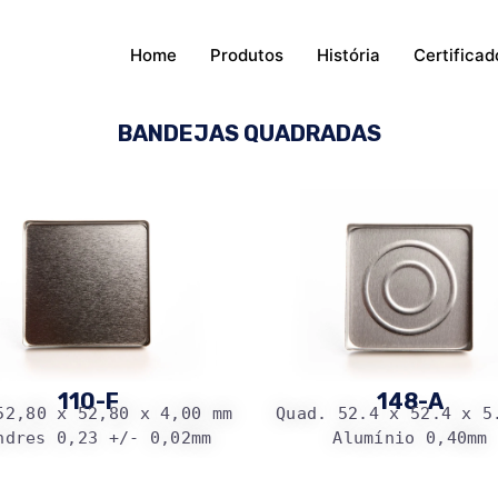
Home
Produtos
História
Certificad
BANDEJAS QUADRADAS
110-F
148-A
52,80 x 52,80 x 4,00 mm 
Quad. 52.4 x 52.4 x 5
ndres 0,23 +/- 0,02mm
Alumínio 0,40mm